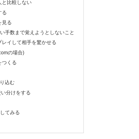
人と比較しない
する
画を見る
深い手数まで覚えようとしないこと
プレイして相手を驚かせる
.comの場合)
をつくる
り込む
使い分けをする
局してみる