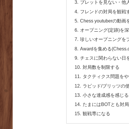
ブレットを見ない・他
フレンドの対局を観戦
Chess youtuberの動
オープニング(定跡)を
珍しいオープニングを
Awardを集める(Chess
チェスに関わらない日
対局数を制限する
タクティクス問題をや
ラピッド/ブリッツの
小さな達成感を感じる
たまにはBOTとも対
観戦専になる