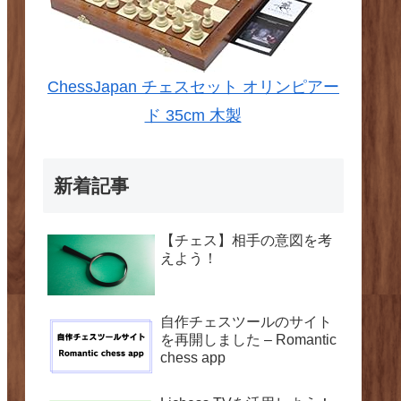
ChessJapan チェスセット オリンピアー
ド 35cm 木製
新着記事
【チェス】相手の意図を考
えよう！
自作チェスツールのサイト
を再開しました – Romantic
chess app