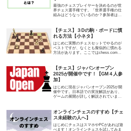
最強のチェスプレイヤーを決めるのが世
界チェス選手権です。「世界選手権の仕
組みはどうなっているのか？参加者は誰
か？どうやって挑戦者は決まるのか？い
つ開催されるのか？挑戦までの流れ
は？」など、様々な疑問を解消します。
【チェス】３Dの駒・ボードに慣
れる方法【小ネタ】
はじめに実際のチェスセットでやるのが
ベストですが、なくとも擬似的に慣れる
方法があります。ここではchess.comを
使った方法を紹介します。３Dの駒、ボー
ド設定を使うchess.comでは、３Dで斜め
から見たデザインに設定できます。個人
【チェス】ジャパンオープン
的に...
2025が開催中です！【GM４人参
加】
はじめに現在ジャパンオープン2025が開
催中です。日本語での実況解説があり、
ゲームの展開が詳しく解説されていま
す。スケジュール、楽しみ方などを紹介
します。大会スケジュール１日２ラウン
ドが行われます。第1ラウンド：9/19 (金)
オンラインチェスのすすめ【チェ
11:30...
ス未経験の人へ】
はじめにチェスはスマホやPCがあれば遊
べます！オンラインチェスを試してみま