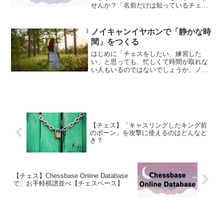
せんか？「名前だけは知っているチェ
ス」から「プレイするチェス」に進んで
みましょう。生涯続けられる趣味にでき
ます！＼最大級のオンラインチェスサイ
ノイキャンイヤホンで「静かな時
トChess.com／オ...
間」をつくる
はじめに「チェスをしたい、練習した
い」と思っても、忙しくて時間が取れな
い人もいるのではないでしょうか。ノイ
ズキャンセリングイヤホンで、自分が集
中できる時間を増してみませんか？私の
使い方●私は電車通勤時に使っています。
私が買ったものは・・・・...
【チェス】「キャスリングしたキング前
のポーン」を攻撃に使えるのはどんなと
き？
【チェス】Chessbase Online Database
で、お手軽棋譜並べ【チェスベース】