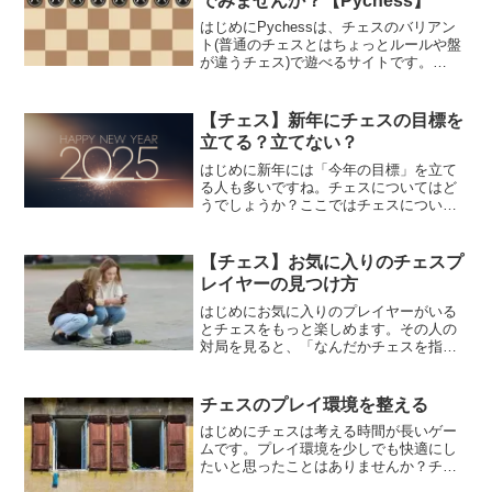
でみませんか？【Pychess】
はじめにPychessは、チェスのバリアン
ト(普通のチェスとはちょっとルールや盤
が違うチェス)で遊べるサイトです。
chess.comにもない面白いルールで遊べ
るのが特徴。自分の駒は通常のチェスだ
けど、相手の駒が自分と違うスパルタン
【チェス】新年にチェスの目標を
(Spar...
立てる？立てない？
はじめに新年には「今年の目標」を立て
る人も多いですね。チェスについてはど
うでしょうか？ここではチェスについて
の目標を立てるか、立てないか、につい
て個人的に考えてみました。３パターン
ある？チェスをするといっても大きく分
【チェス】お気に入りのチェスプ
けて３パターンに分けられ...
レイヤーの見つけ方
はじめにお気に入りのプレイヤーがいる
とチェスをもっと楽しめます。その人の
対局を見ると、「なんだかチェスを指し
たくなってきた！」なんて思うこともよ
くあります。有名プレイヤーを調べてみ
ると、自分が応援したくなるプレイヤー
チェスのプレイ環境を整える
に巡り会えるかもしれませ...
はじめにチェスは考える時間が長いゲー
ムです。プレイ環境を少しでも快適にし
たいと思ったことはありませんか？チェ
スだけでなく、勉強や仕事などでも役立