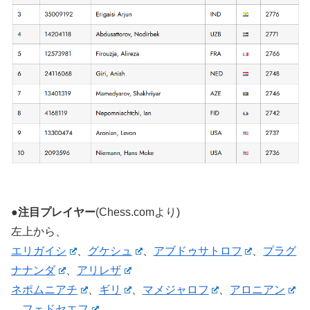
●注目プレイヤー
(Chess.comより)
左上から、
エリガイシ
、
グケシュ
、
アブドゥサトロフ
、
プラグ
ナナンダ
、
アリレザ
ネポムニアチ
、
ギリ
、
マメジャロフ
、
アロニアン
、
フェドセエフ